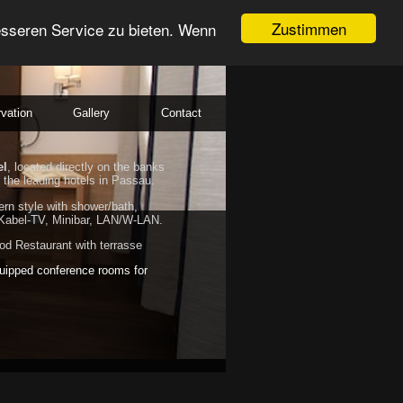
Zustimmen
esseren Service zu bieten. Wenn
vation
Gallery
Contact
el
, located directly on the banks
 the leading hotels in Passau.
rn style with shower/bath,
Kabel-TV, Minibar, LAN/W-LAN.
d Restaurant with terrasse
uipped conference rooms for