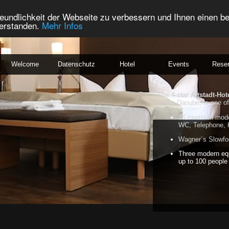
eundlichkeit der Webseite zu verbessern und Ihnen einen b
verstanden.
Mehr Infos
Welcome
Datenschutz
Hotel
Events
Reser
The
4-star Altstadt-Hot
of the Danube, is one of
36 rooms in mode
WC, Telephone, 
Wagner´s Slowfoo
Three modern eq
up to 100 people