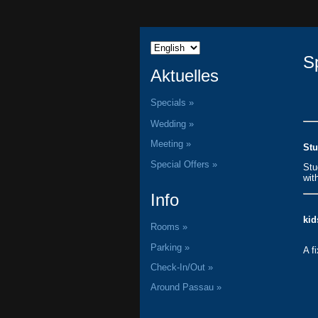
Sp
Aktuelles
Specials »
Wedding »
Meeting »
Stu
Special Offers »
Stu
wit
Info
kid
Rooms »
Parking »
A f
Check-In/Out »
Around Passau »