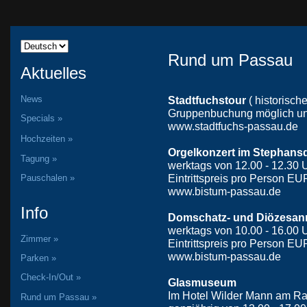
Rund um Passau
Aktuelles
News
Stadtfuchstour
( historisch
Gruppenbuchung möglich unt
Specials »
www.stadtfuchs-passau.de
Hochzeiten »
Orgelkonzert im Stephan
Tagung »
werktags von 12.00 - 12.30 U
Eintrittspreis pro Person EUR
Pauschalen »
www.bistum-passau.de
Info
Domschatz- und Diözesa
werktags von 10.00 - 16.00 U
Zimmer »
Eintrittspreis pro Person EUR
www.bistum-passau.de
Parken »
Check-In/Out »
Glasmuseum
Im Hotel Wilder Mann am Ra
Rund um Passau »