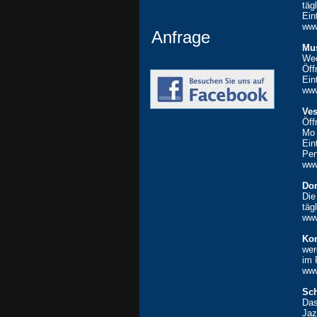
täg
Ein
www
Anfrage
Mu
Wec
Öff
Ein
ww
Ves
Öff
Mo 
Ein
Pen
ww
Don
Die
täg
www
Kon
wer
im 
www
Sch
Das
Jaz