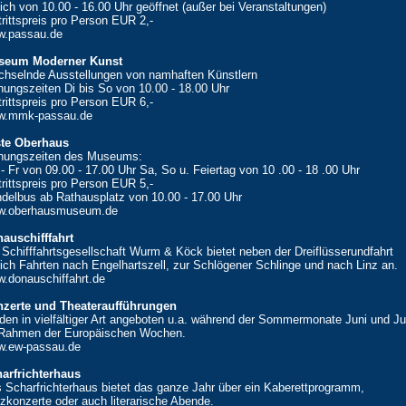
lich von 10.00 - 16.00 Uhr geöffnet (außer bei Veranstaltungen)
trittspreis pro Person EUR 2,-
.passau.de
seum Moderner Kunst
hselnde Ausstellungen von namhaften Künstlern
nungszeiten Di bis So von 10.00 - 18.00 Uhr
trittspreis pro Person EUR 6,-
w.mmk-passau.de
te Oberhaus
nungszeiten des Museums:
- Fr von 09.00 - 17.00 Uhr Sa, So u. Feiertag von 10 .00 - 18 .00 Uhr
trittspreis pro Person EUR 5,-
delbus ab Rathausplatz von 10.00 - 17.00 Uhr
w.oberhausmuseum.de
auschifffahrt
 Schifffahrtsgesellschaft Wurm & Köck bietet neben der Dreiflüsserundfahrt
lich Fahrten nach Engelhartszell, zur Schlögener Schlinge und nach Linz an.
.donauschiffahrt.de
zerte und Theateraufführungen
den in vielfältiger Art angeboten u.a. während der Sommermonate Juni und Ju
Rahmen der Europäischen Wochen.
.ew-passau.de
arfrichterhaus
 Scharfrichterhaus bietet das ganze Jahr über ein Kaberettprogramm,
zkonzerte oder auch literarische Abende.