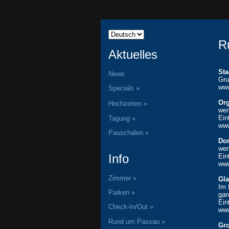
R
Aktuelles
Sta
News
Gru
www
Specials »
Or
Hochzeiten »
wer
Ein
Tagung »
www
Pauschalen »
Do
wer
Info
Ein
www
Zimmer »
Gl
Im 
Parken »
gan
Ein
Check-In/Out »
ww
Rund um Passau »
Gro