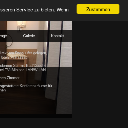
Zustimmen
esseren Service zu bieten. Wenn
rage
Galerie
Kontakt
direkt am Donauufer gelegen,
Hotels in Passau.
dernen Stil mit Bad/Dusche,
bel-TV, Minibar, LAN/W-LAN.
emen-Zimmer
sgestattete Konferenzräume für
onen