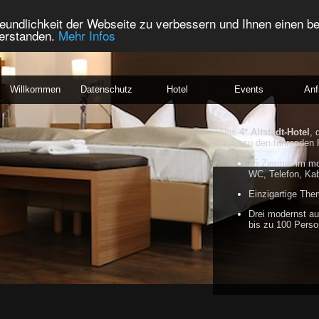
eundlichkeit der Webseite zu verbessern und Ihnen einen b
verstanden.
Mehr Infos
Willkommen
Datenschutz
Hotel
Events
Anf
Das
4* Altstadt-Hotel
, 
zählt zu den führenden 
35 Zimmer im mo
WC, Telefon, Ka
Einzigartige Th
Drei modernst au
bis zu 100 Pers