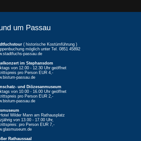
und um Passau
dtfuchstour
( historische Kostümführung )
ppenbuchung möglich unter Tel. 0851 45892
.stadtfuchs-passau.de
gelkonzert im Stephansdom
ktags von 12.00 - 12.30 Uhr geöffnet
trittspreis pro Person EUR 4,-
.bistum-passau.de
mschatz- und Diözesanmuseum
ktags von 10.00 - 16.00 Uhr geöffnet
trittspreis pro Person EUR 2,-
.bistum-passau.de
asmuseum
Hotel Wilder Mann am Rathausplatz
zjährig von 13.00 - 17.00 Uhr,
trittspreis: pro Person EUR 7,-
w.glasmuseum.de
ßer Rathaussaal