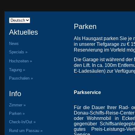
Parken
Aktuelles
Als Hausgast parken Sie je 
News
in unserer Tiefgarage zu € 
Reservierung im Vorfeld mög
Specials »
Die Garage ist während der N
Hochzeiten »
den Lift. In ca. 100m Entfern
Tagung »
E-Ladesäulen) zur Verfügun
Pauschalen »
Info
Parkservice
Zimmer »
Für die Dauer Ihrer Rad- o
Donau-Schiffs-Reise-Center
Parken »
oder Wohnmobil in Ecker
Check-In/Out »
gegenüber Schiffsanlegepl
gutes Preis-Leistungs-Ve
Rund um Passau »
Service.