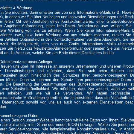
sletter & Werbung
n Sie möchten, dann erhalten Sie von uns Informations-eMails (z.B. Newsle
.), in denen wir Sie über Neuheiten und innovative Dienstleistungen und Prod
ormieren. Mit dem Ausfüllen eines Kontaktformulares, einer Gratis-Anforder
er Angebots-Anforderung, einer Info-Paket Anforderung usw. willigen Sie 
tere Werbung von uns zu erhalten. Wenn Sie keine Informations-eMails (
sletter usw.), bzw. keine Werbung von uns erhalten möchten, nutzen Sie b
er Ja/Nein Optionsfeld in den Kontaktformularen vor dem Absenden. Sie h
erzeit die Möglichkeit, sich von den Gratis Informations-eMails abzumel
zen Sie hierzu das Newsletter-Abmeldeformular oder senden Sie uns hierzu 
il an die Adresse, welche Sie am Ende dieses Disclaimers finden.
 Datenschutz ist unser Anliegen
 freuen uns über Ihr Interesse an unserem Unternehmen und unseren Produ
w. Dienstleistungen und möchten, dass Sie sich beim Besuch unse
ernetseiten auch hinsichtlich des Schutzes Ihrer personenbezogenen D
her fühlen. Denn wir nehmen den Schutz Ihrer personenbezogener Daten 
st. Die Beachtung der Bestimmungen des Bundesdatenschutzgesetzes ist
 eine Selbstverständlichkeit. Wir möchten, dass Sie wissen, wann wir we
ten erheben und wie wir sie verwenden. Wir haben technische 
anisatorische Maßnahmen getroffen, die sicherstellen, dass die Vorschriften 
 Datenschutz sowohl von uns als auch von externen Dienstleistern beac
den.
sonenbezogene Daten
 einen Besuch unserer Website benötigen wir keine Daten von Ihnen. Sie kö
h absolut anonym im Sinne des neuen BDSG bewegen. Wollen Sie jedoch e
erer Service-Angebote, wie beispielsweise Kontaktformulare usw., in Ansp
men, so verlassen Sie den öffentlichen Teil unseres Angebotes. Dieser Nut