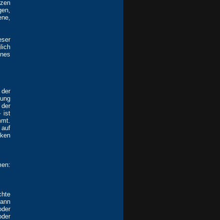
tzen
gen,
ne,
eser
lich
nes
 der
dung
 der
 ist
mmt.
 auf
rken
men:
chte
ann
der
oder