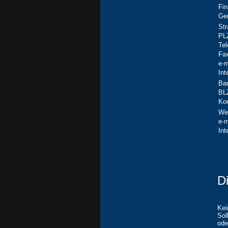
Fi
Ge
St
PL
Tel
Fa
e-m
Int
Ba
BL
Ko
We
e-m
Int
D
Kei
Sol
ode