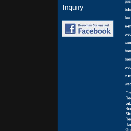
pos
Inquiry
tel
fax
e-m
web
cor
ban
ban
web
e-m
web
Fi
Re
Sit
Re
Sit
Reg
Han
Ges