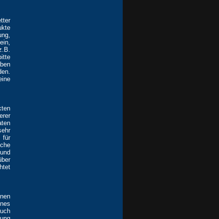
tter
ukte
ung,
ein,
z.B.
itte
aben
den.
eine
kten
rer
aten
sehr
 für
lche
und
über
htet
nnen
ines
ruch
zung