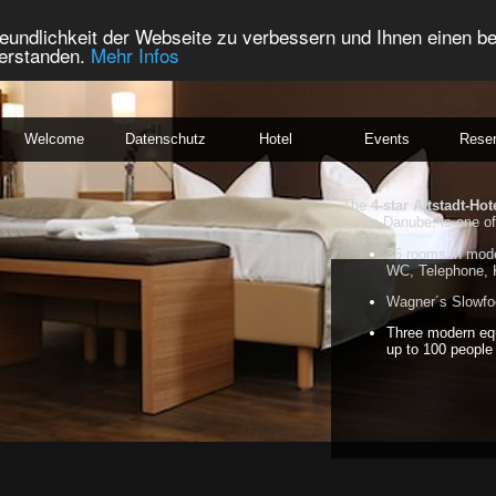
eundlichkeit der Webseite zu verbessern und Ihnen einen b
verstanden.
Mehr Infos
Welcome
Datenschutz
Hotel
Events
Reser
The
4-star Altstadt-Hot
of the Danube, is one of
36 rooms in mode
WC, Telephone, 
Wagner´s Slowfoo
Three modern eq
up to 100 people