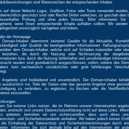
duktbezeichnungen sind Warenzeichen der entsprechenden Inhaber.
ls auf dieser Website Logos, Grafiken, Fotos oder Texte verwendet wurden,
eberrechtlich geschützt sind oder Rechte Dritter verletzten, so geschah dies t
issenhafter Prüfung und ohne jeden Vorsatz. Bitte informieren Sie
ehend, wenn Ihnen entsprechende Inhalte auffallen sollten. Wir werden
elegenheit unverzüglich nachgehen und klären.
alte der Homepage
 Domain-Inhaber übernimmt keinerlei Gewähr für die Aktualität, Korrekth
lständigkeit oder Qualität der bereitgestellten Informationen. Haftungsanspr
enüber dem Domain-Inhaber, welche sich auf Schäden materieller oder idee
 beziehen, die durch die Nutzung oder Nichtnutzung der dargebote
ormationen bzw. durch die Nutzung fehlerhafter und unvollständiger Informati
ursacht wurden sind grundsätzlich ausgeschlossen, sofern seitens des Dom
abers kein nachweislich vorsätzliches oder grob fahrlässiges Verschu
iegt.
e Angebote sind freibleibend und unverbindlich. Der Domain-Inhaber behäl
h ausdrücklich vor, Teile der Seiten oder das gesamte Angebot ohne gesond
ündigung zu verändern, zu ergänzen, zu löschen oder die Veröffentlic
tweise einzustellen.
linkungen
ern Sie externe Links nutzen, die im Rahmen unserer Internetseiten angeb
den, erstreckt sich unsere Datenschutzerklärung nicht auf diese Links. Wenn
ks anbieten, bemühen wir uns sicherzustellen, dass auch diese uns
enschutz- und Sicherheitsstandards einhalten. Wir haben jedoch keinen Einf
 die Einhaltung der Datenschutz und Sicherheitsbestimmungen durch an
ieter. Informieren Sie sich deshalb bitte auf den Internetseiten der and