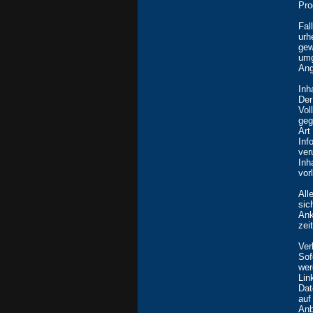
Pro
Fal
urh
gew
umg
Ang
Inh
Der
Vol
geg
Art
Inf
ver
Inh
vorl
All
sic
Ank
zei
Ver
Sof
wer
Lin
Dat
auf
Anb