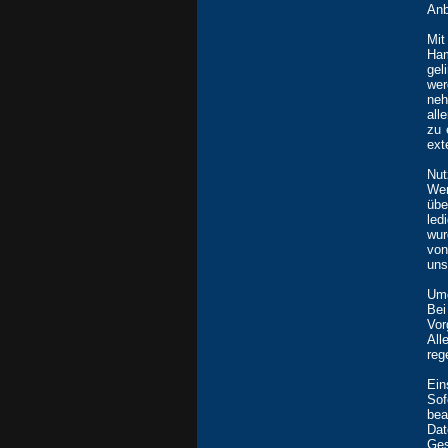
Anb
Mit
Ham
gel
wer
neh
all
zu 
ext
Nut
Wen
übe
led
wur
von
uns
Umg
Bei
Vor
All
reg
Ein
Sof
be
Dat
Ges