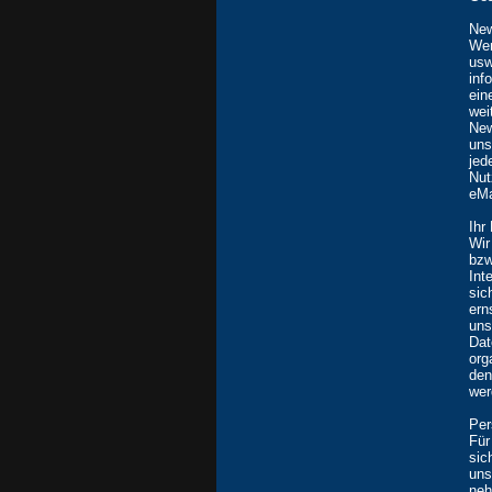
New
Wen
usw
inf
ein
wei
New
uns
jed
Nut
eMa
Ihr
Wir
bz
Int
sic
ern
uns
Da
org
den
wer
Per
Für
sic
uns
neh