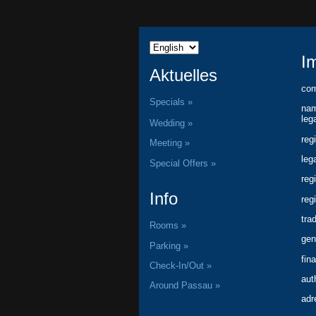
I
Aktuelles
com
Specials »
nam
leg
Wedding »
reg
Meeting »
leg
Special Offers »
reg
Info
reg
tra
Rooms »
gen
Parking »
fin
Check-In/Out »
aut
Around Passau »
adr