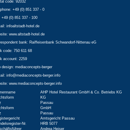
tal code: 92032
ephone: +49 (0) 851 337 - 0
: +49 (0) 851 337 - 100
ail: infoaltstadt-hotel.de
site: www.altstadt-hotel.de
respondent bank: Raiffeisenbank Schwandorf-Nittenau eG
k code: 750 611 68
k account: 2259
 design: mediaconcepts-berger
ail: info@mediaconcepts-berger.info
site: www.mediaconcepts-berger.info
rmenname
AHP Hotel Restaurant GmbH & Co. Betriebs KG
chtsform
KG
z
Passau
chtsform
GmbH
z
Passau
istergericht
Amtsgericht Passau
delsregister-Nr.
HRB 5077
chäftsführer
Andrea Heiser