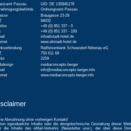
nanzamt Passau
UID: DE 130945178
nehmigungsbehörde
Ordnungsamt Passau
rasse
Bräugasse 23-29
Z
94032
efon
+49 (0) 851 337 - 0
x
+49 (0) 851 337 - 100
ail
infoaltstadt-hotel.de
ernet
www.altstadt-hotel.de
nkverbindung
Raiffeisenbank Schwandorf-Nittenau eG
Z
750 611 68
nto
2259
bdesign
mediaconcepts-berger
ail
info@mediaconcepts-berger.info
ernet
www.mediaconcepts-berger.info
isclaimer
ne Abmahnung ohne vorherigen Kontakt!
lten irgendwelche Inhalte oder die designtechnische Gestaltung dieser Web
r die Inhalte des eMail-Verkehrs (Newsletter usw.), der über diese Do