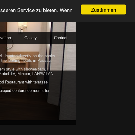
Zustimmen
esseren Service zu bieten. Wenn
vation
Gallery
Contact
el
, located directly on the banks
 the leading hotels in Passau.
rn style with shower/bath,
Kabel-TV, Minibar, LAN/W-LAN.
d Restaurant with terrasse
uipped conference rooms for