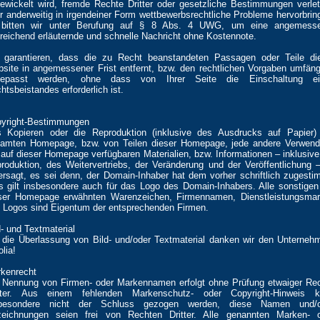
ewickelt wird, fremde Rechte Dritter oder gesetzliche Bestimmungen verle
r anderweitig in irgendeiner Form wettbewerbsrechtliche Probleme hervorbrin
 bitten wir unter Berufung auf § 8 Abs. 4 UWG, um eine angemesse
reichend erläuternde und schnelle Nachricht ohne Kostennote.
 garantieren, dass die zu Recht beanstandeten Passagen oder Teile di
site in angemessener Frist entfernt, bzw. den rechtlichen Vorgaben umfäng
gepasst werden, ohne dass von Ihrer Seite die Einschaltung ei
htsbeistandes erforderlich ist.
yright-Bestimmungen
 Kopieren oder die Reproduktion (inklusive des Ausdrucks auf Papier)
amten Homepage, bzw. von Teilen dieser Homepage, jede andere Verwen
 auf dieser Homepage verfügbaren Materialien, bzw. Informationen – inklusive
roduktion, des Weitervertriebs, der Veränderung und der Veröffentlichung –
ersagt, es sei denn, der Domain-Inhaber hat dem vorher schriftlich zugesti
s gilt insbesondere auch für das Logo des Domain-Inhabers. Alle sonstigen
ser Homepage erwähnten Warenzeichen, Firmennamen, Dienstleistungsma
 Logos sind Eigentum der entsprechenden Firmen.
d- und Textmaterial
 die Überlassung von Bild- und/oder Textmaterial danken wir den Unterneh
olia!
kenrecht
 Nennung von Firmen- oder Markennamen erfolgt ohne Prüfung etwaiger Re
tter. Aus einem fehlenden Markenschutz- oder Copyright-Hinweis k
sbesondere nicht der Schluss gezogen werden, diese Namen und/o
eichnungen seien frei von Rechten Dritter. Alle genannten Marken- 