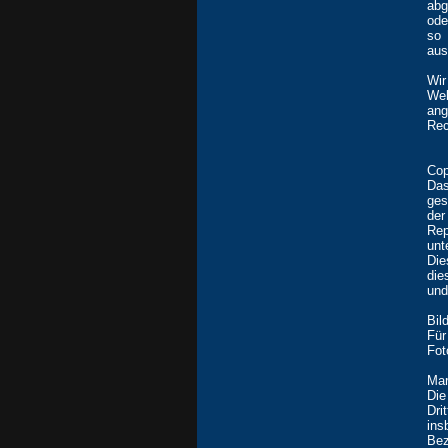
abg
ode
so
aus
Wir
Web
an
Rec
Cop
Das
ges
der
Rep
unt
Die
die
und
Bil
Für
Fot
Mar
Die
Dri
in
Bez