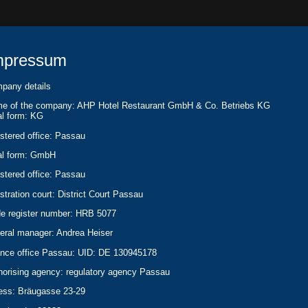
mpressum
pany details
e of the company: AHP Hotel Restaurant GmbH & Co. Betriebs KG
al form: KG
istered office: Passau
al form: GmbH
istered office: Passau
istration court: District Court Passau
de register number: HRB 5077
eral manager: Andrea Heiser
ance office Passau: UID: DE 130945178
horising agency: regulatory agency Passau
ess: Bräugasse 23-29