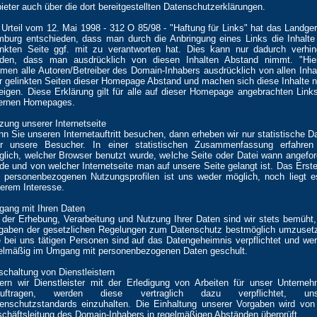
ieter auch über die dort bereitgestellten Datenschutzerklärungen.
 Urteil vom 12. Mai 1998 - 312 O 85/98 - "Haftung für Links" hat das Landger
burg entschieden, dass man durch die Anbringung eines Links die Inhalte
inkten Seite ggf. mit zu verantworten hat. Dies kann nur dadurch verhin
den, dass man ausdrücklich von diesen Inhalten Abstand nimmt. "Hie
men alle Autoren/Betreiber des Domain-Inhabers ausdrücklich von allen Inha
er gelinkten Seiten dieser Homepage Abstand und machen sich diese Inhalte n
eigen. Diese Erklärung gilt für alle auf dieser Homepage angebrachten Link
ernen Homepages.
zung unserer Internetseite
n Sie unseren Internetauftritt besuchen, dann erheben wir nur statistische D
r unsere Besucher. In einer statistischen Zusammenfassung erfahren
iglich, welcher Browser benutzt wurde, welche Seite oder Datei wann angefor
de und von welcher Internetseite man auf unsere Seite gelangt ist. Das Erste
 personenbezogenen Nutzungsprofilen ist uns weder möglich, noch liegt e
erem Interesse.
ang mit Ihren Daten
 der Erhebung, Verarbeitung und Nutzung Ihrer Daten sind wir stets bemüht,
gaben der gesetzlichen Regelungen zum Datenschutz bestmöglich umzuset
e bei uns tätigen Personen sind auf das Datengeheimnis verpflichtet und we
elmäßig im Umgang mit personenbezogenen Daten geschult.
schaltung von Dienstleistern
ern wir Dienstleister mit der Erledigung von Arbeiten für unser Unterne
auftragen, werden diese vertraglich dazu verpflichtet, uns
enschutzstandards einzuhalten. Die Einhaltung unserer Vorgaben wird von
chäftsleitung des Domain-Inhabers in regelmäßigen Abständen überprüft.