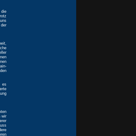
 die
rotz
 uns
 der
eit,
üche
ller
nen
onen
ain-
lden
t es
erte
hung
oten
 wir
erer
luss
dere
eren