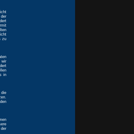
icht
 der
dert
rmit
lten
icht
s zu
aten
 wir
dert
llen
s in
 die
zen.
rden
hmen
ere
 der