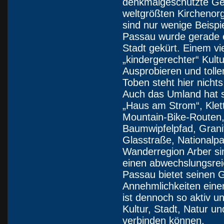
denkmalgeschützte Ge
weltgrößten Kirchenor
sind nur wenige Beispi
Passau wurde gerade er
Stadt gekürt. Einem vie
„kindergerechter“ Kul
Ausprobieren und toll
Toben steht hier nicht
Auch das Umland hat se
„Haus am Strom“, Klet
Mountain-Bike-Routen,
Baumwipfelpfad, Grani
Glasstraße, Nationalp
Wanderregion Arber sin
einen abwechslungsrei
Passau bietet seinen 
Annehmlichkeiten eine
ist dennoch so aktiv u
Kultur, Stadt, Natur un
verbinden können.