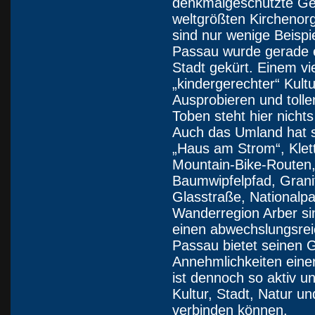
denkmalgeschützte Ge
weltgrößten Kirchenor
sind nur wenige Beispi
Passau wurde gerade er
Stadt gekürt. Einem vie
„kindergerechter“ Kul
Ausprobieren und toll
Toben steht hier nicht
Auch das Umland hat se
„Haus am Strom“, Klet
Mountain-Bike-Routen,
Baumwipfelpfad, Grani
Glasstraße, Nationalp
Wanderregion Arber sin
einen abwechslungsrei
Passau bietet seinen 
Annehmlichkeiten eine
ist dennoch so aktiv u
Kultur, Stadt, Natur un
verbinden können.