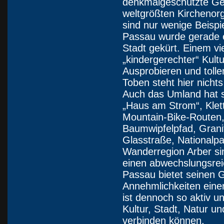
denkmalgeschützte Ge
weltgrößten Kirchenor
sind nur wenige Beispi
Passau wurde gerade er
Stadt gekürt. Einem vie
„kindergerechter“ Kul
Ausprobieren und toll
Toben steht hier nicht
Auch das Umland hat se
„Haus am Strom“, Klet
Mountain-Bike-Routen,
Baumwipfelpfad, Grani
Glasstraße, Nationalp
Wanderregion Arber sin
einen abwechslungsrei
Passau bietet seinen 
Annehmlichkeiten eine
ist dennoch so aktiv u
Kultur, Stadt, Natur un
verbinden können.